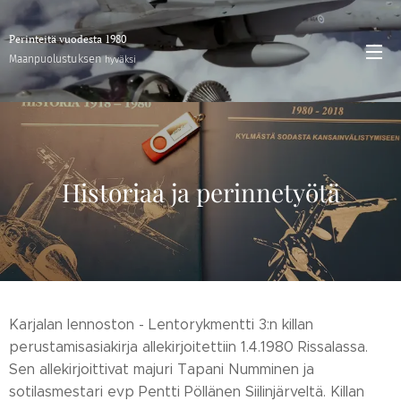
Perinteitä vuodesta 1980
stuksen
Maanpuolu
hyväksi
Historiaa ja perinnetyötä
Karjalan lennoston - Lentorykmentti 3:n killan
perustamisasiakirja allekirjoitettiin 1.4.1980 Rissalassa.
Sen allekirjoittivat majuri Tapani Numminen ja
sotilasmestari evp Pentti Pöllänen Siilinjärveltä. Killan