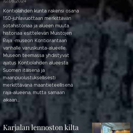
10.06.2024
Kontiolahden kunta rakensi osana
150-juhlavuottaan merkittävän
sotahistoriaa ja alueen muuta
historiaa esittelevän Muistojen
Raja -museon Kontiorantaan
vanhalle varuskunta-alueelle.
Museon teemassa yhdistyvät
ajatus Kontiolahden alueesta
Suomen itäisenä ja
maanpuolustuksellisesti
merkittävänä maantieteellisenä
raja-alueena, mutta samaan
aikaan...
Karjalan lennoston kilta