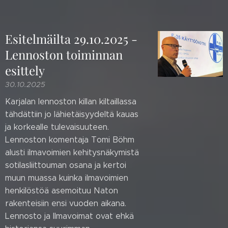
Esitelmäilta 29.10.2025 -
Lennoston toiminnan
esittely
30.10.2025
Karjalan lennoston killan kiltaillassa
tähdättiin jo lähietäisyydeltä kauas
ja korkealle tulevaisuuteen.
Lennoston komentaja Tomi Böhm
alusti ilmavoimien kehitysnäkymistä
sotilasliittouman osana ja kertoi
muun muassa kuinka ilmavoimien
henkilöstöä asemoituu Naton
rakenteisiin ensi vuoden aikana.
Lennosto ja Ilmavoimat ovat ehkä