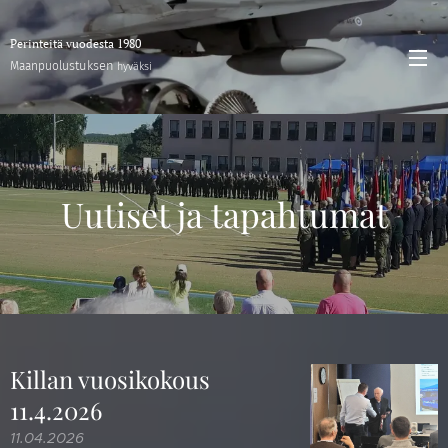
Perinteitä vuodesta 1980
stuksen
Maanpuolu
hyväksi
Uutiset ja tapahtumat
Killan vuosikokous
11.4.2026
11.04.2026