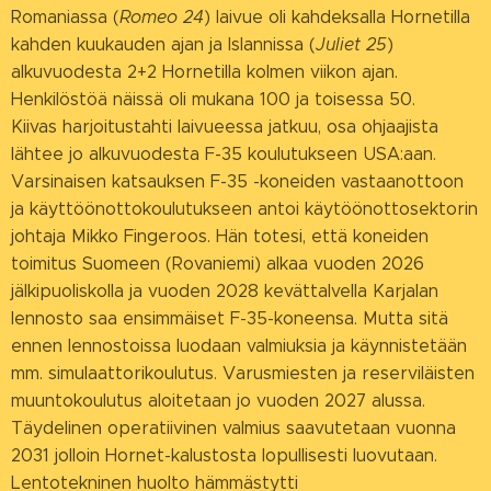
Romaniassa (
Romeo 24
) laivue oli kahdeksalla Hornetilla
kahden kuukauden ajan ja Islannissa (
Juliet 25
)
alkuvuodesta 2+2 Hornetilla kolmen viikon ajan.
Henkilöstöä näissä oli mukana 100 ja toisessa 50.
Kiivas harjoitustahti laivueessa jatkuu, osa ohjaajista
lähtee jo alkuvuodesta F-35 koulutukseen USA:aan.
Varsinaisen katsauksen F-35 -koneiden vastaanottoon
ja käyttöönottokoulutukseen antoi käytöönottosektorin
johtaja Mikko Fingeroos. Hän totesi, että koneiden
toimitus Suomeen (Rovaniemi) alkaa vuoden 2026
jälkipuoliskolla ja vuoden 2028 kevättalvella Karjalan
lennosto saa ensimmäiset F-35-koneensa. Mutta sitä
ennen lennostoissa luodaan valmiuksia ja käynnistetään
mm. simulaattorikoulutus. Varusmiesten ja reserviläisten
muuntokoulutus aloitetaan jo vuoden 2027 alussa.
Täydelinen operatiivinen valmius saavutetaan vuonna
2031 jolloin Hornet-kalustosta lopullisesti luovutaan.
Lentotekninen huolto hämmästytti