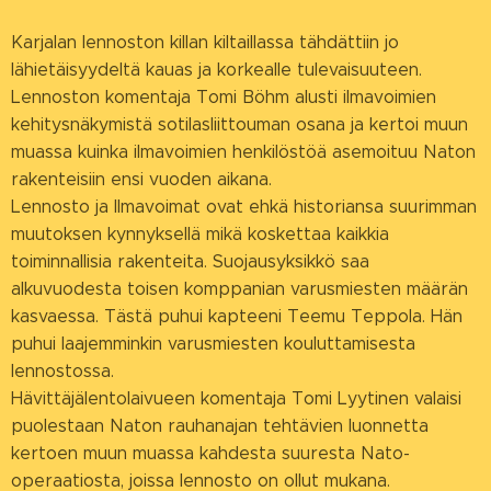
Karjalan lennoston killan kiltaillassa tähdättiin jo
lähietäisyydeltä kauas ja korkealle tulevaisuuteen.
Lennoston komentaja Tomi Böhm alusti ilmavoimien
kehitysnäkymistä sotilasliittouman osana ja kertoi muun
muassa kuinka ilmavoimien henkilöstöä asemoituu Naton
rakenteisiin ensi vuoden aikana.
Lennosto ja Ilmavoimat ovat ehkä historiansa suurimman
muutoksen kynnyksellä mikä koskettaa kaikkia
toiminnallisia rakenteita. Suojausyksikkö saa
alkuvuodesta toisen komppanian varusmiesten määrän
kasvaessa. Tästä puhui kapteeni Teemu Teppola. Hän
puhui laajemminkin varusmiesten kouluttamisesta
lennostossa.
Hävittäjälentolaivueen komentaja Tomi Lyytinen valaisi
puolestaan Naton rauhanajan tehtävien luonnetta
kertoen muun muassa kahdesta suuresta Nato-
operaatiosta, joissa lennosto on ollut mukana.