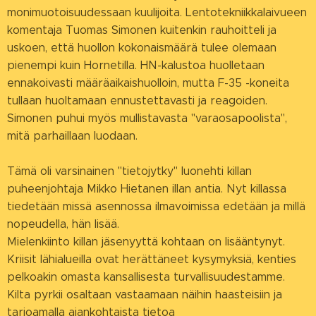
monimuotoisuudessaan kuulijoita. Lentotekniikkalaivueen
komentaja Tuomas Simonen kuitenkin rauhoitteli ja
uskoen, että huollon kokonaismäärä tulee olemaan
pienempi kuin Hornetilla. HN-kalustoa huolletaan
ennakoivasti määräaikaishuolloin, mutta F-35 -koneita
tullaan huoltamaan ennustettavasti ja reagoiden.
Simonen puhui myös mullistavasta "varaosapoolista",
mitä parhaillaan luodaan.
Tämä oli varsinainen "tietojytky" luonehti killan
puheenjohtaja Mikko Hietanen illan antia. Nyt killassa
tiedetään missä asennossa ilmavoimissa edetään ja millä
nopeudella, hän lisää.
Mielenkiinto killan jäsenyyttä kohtaan on lisääntynyt.
Kriisit lähialueilla ovat herättäneet kysymyksiä, kenties
pelkoakin omasta kansallisesta turvallisuudestamme.
Kilta pyrkii osaltaan vastaamaan näihin haasteisiin ja
tarjoamalla ajankohtaista tietoa