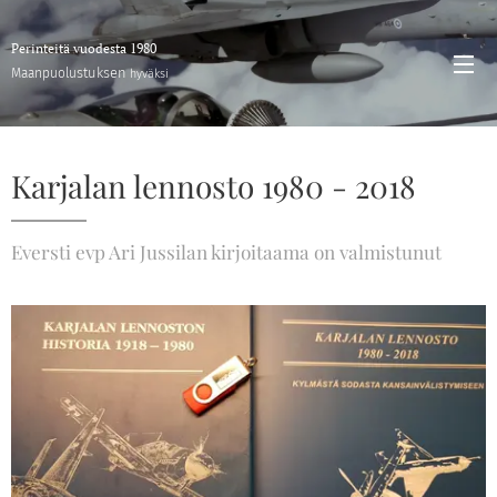
Perinteitä vuodesta 1980
stuksen
Maanpuolu
hyväksi
Karjalan lennosto 1980 - 2018
Eversti evp Ari Jussilan kirjoitaama on valmistunut