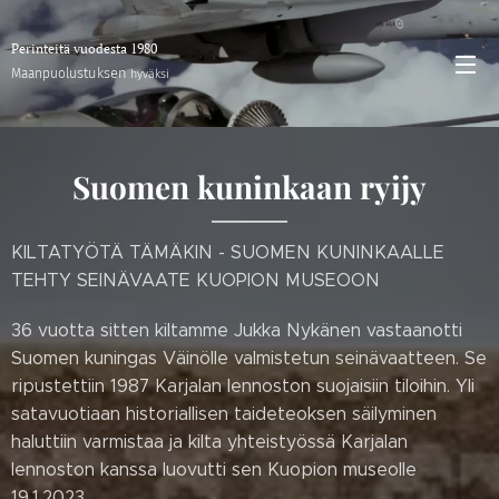
Perinteitä vuodesta 1980
stuksen
Maanpuolu
hyväksi
Suomen kuninkaan ryijy
KILTATYÖTÄ TÄMÄKIN - SUOMEN KUNINKAALLE
TEHTY SEINÄVAATE KUOPION MUSEOON
36 vuotta sitten kiltamme Jukka Nykänen vastaanotti
Suomen kuningas Väinölle valmistetun seinävaatteen. Se
ripustettiin 1987 Karjalan lennoston suojaisiin tiloihin. Yli
satavuotiaan historiallisen taideteoksen säilyminen
haluttiin varmistaa ja kilta yhteistyössä Karjalan
lennoston kanssa luovutti sen Kuopion museolle
19.1.2023.