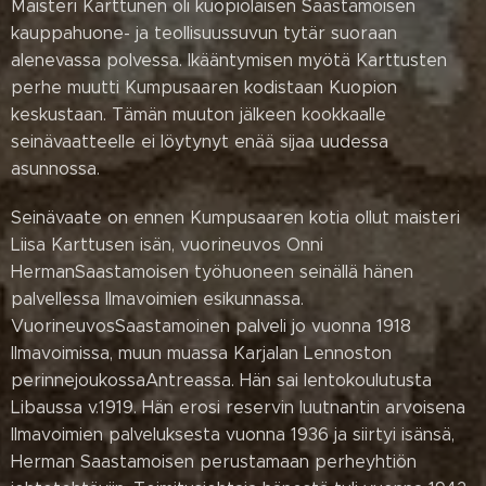
Maisteri Karttunen oli kuopiolaisen Saastamoisen
kauppahuone- ja teollisuussuvun tytär suoraan
alenevassa polvessa. Ikääntymisen myötä Karttusten
perhe muutti Kumpusaaren kodistaan Kuopion
keskustaan. Tämän muuton jälkeen kookkaalle
seinävaatteelle ei löytynyt enää sijaa uudessa
asunnossa.
Seinävaate on ennen Kumpusaaren kotia ollut maisteri
Liisa Karttusen isän, vuorineuvos Onni
HermanSaastamoisen työhuoneen seinällä hänen
palvellessa Ilmavoimien esikunnassa.
VuorineuvosSaastamoinen palveli jo vuonna 1918
Ilmavoimissa, muun muassa Karjalan Lennoston
perinnejoukossaAntreassa. Hän sai lentokoulutusta
Libaussa v.1919. Hän erosi reservin luutnantin arvoisena
Ilmavoimien palveluksesta vuonna 1936 ja siirtyi isänsä,
Herman Saastamoisen perustamaan perheyhtiön