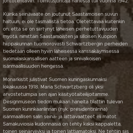
johtotehtäviin. Toimitusjohtaja hänestä tuli vuonna 1942.
Kuinka seinävaate on joutunut Saastamoisen suvun
haltuun, ei ole täsmällistä tietoa. Oletettavaa kuitenkin
on, että se on siirtynyt läheisen perhetuttavuuden
myötä, nimittäin Saastamoisten ja silloisen Kuopion
hiippakunnan tuomiorovasti Schwartzbergin perheiden
tiedetään olleen hyvin läheisessä kanssakäymisessä
suomalaiskansallisen aatteen ja sinivalkoisen
isänmaallisuuden hengessä.
Monarkistit julistivat Suomen kuningaskunnaksi
lokakuussa 1918. Maria Schwartzberg oli yksi
arvostetuimpia sen ajan käsityötaiteilijoitamme.
Designmuseon tiedon mukaan häneltä tilattiin tulevan
Suomen kuninkaanlinnan (nyk. presidentinlinna)
isänmaallisen salin seinä- ja lattiavaatteet eli matot.
Samakuvioisia kudonnaisia on tehty kaksi kappaletta,
toinen seinäryijyksi ja toinen lattiamatoksi. Ne tehtiin siis