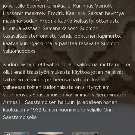
jo valitulle Suomen kuninkaalle, Kuningas Väinölle,
Hessenin maakreivi Fredrik Kaarlelle. Saksan hävittyä
maailmansodan, Fredrik Kaarle kieltäytyi ottamasta
kruunua vastaan. Samanaikaisesti Suomen
tasavaltalaisten onnistui tehdä poliittinen läpimurto,
kaataa kuningaskunta ja päättää tasavalta Suomen
valtiomuodoksi.
Kudonnaistyöt ehtivät kuitenkin valmistua, mutta niille ei
ollut enää tilaustyön mukaista käyttöä joten ne jäivät
taiteilijan ja hänen perheensä haltuun. Jossakin
vaiheessa toinen kudonnaisista on siirtynyt em.
vuorineuvos Saastamoisen vanhimman veljen, ministeri
Armas H. Saastamoisen haltuun, ja edelleen hänen
Jukka
Nykänen,
kuoltuaan v. 1932 tämän nuorimmalle veljelle Onni
Veli-Antti
Saastamoiselle.
Huotarinen,
Intendetti
Jukka
Sari