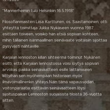
"Mannerheimin tulo Helsinkiin 16.5.1918"
Filosofianmaisteri Liisa Karttunen, os. Saastamoinen, otti
yhteyttä toimittaja Jukka Nykäseen vuonna 1987
esittäen toiveen, voisiko hän etsiä sopivan kohteen,
mihin tällainen isänmaallinen seinävaate voitaisiin sijoittaa
pysyvästi nähtäville.
Karjalan lennoston killan sihteerinä toiminut Nykänen
esitti, että Karjalan lennostossa voisi löytyä sopivan
arvokas paikka seinävaatteen esille laittamiseen
liittyihän sen myöhempään historiaan myös
ilmavoimallinenkin yhteys.Näin tämä vapaussodan
voitonparaatia esittävän seinävaatteen löysi
sijoituspaikan Lennoston suojaisista tiloista 36-vuotta
sitten.