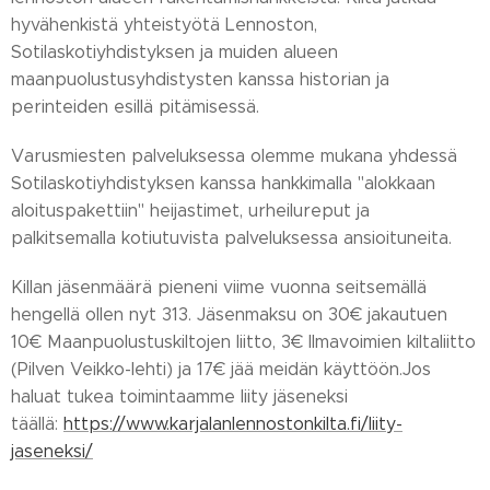
hyvähenkistä yhteistyötä Lennoston,
Sotilaskotiyhdistyksen ja muiden alueen
maanpuolustusyhdistysten kanssa historian ja
perinteiden esillä pitämisessä.
Varusmiesten palveluksessa olemme mukana yhdessä
Sotilaskotiyhdistyksen kanssa hankkimalla "alokkaan
aloituspakettiin" heijastimet, urheilureput ja
palkitsemalla kotiutuvista palveluksessa ansioituneita.
Killan jäsenmäärä pieneni viime vuonna seitsemällä
hengellä ollen nyt 313. Jäsenmaksu on 30€ jakautuen
10€ Maanpuolustuskiltojen liitto, 3€ Ilmavoimien kiltaliitto
(Pilven Veikko-lehti) ja 17€ jää meidän käyttöön.Jos
haluat tukea toimintaamme liity jäseneksi
täällä:
https://www.karjalanlennostonkilta.fi/liity-
jaseneksi/