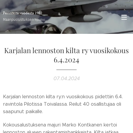
Perinteitä vuodesta 1980
stuksen
Maanpuolu
hyväksi
Karjalan lennoston kilta ry vuosikokous
6.4.2024
07.04.2024
Karjalan lennoston kilta ry:n vuosikokous pidettiin 6.4.
ravintola Pilotissa Toivalassa. Reilut 40 osallistujaa oli
saapunut paikalle.
Kokousalustuksena majuri Marko Kontkanen kertoi
lennoston alueen rakentamishankkeista. Kilta jatkaa