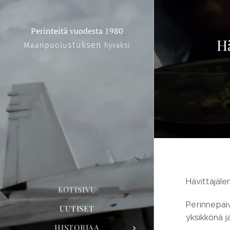
Perinteitä vuodesta 1980
Hä
stuksen
Maanpuolu
hyväksi
Hävittäjäle
KOTISIVU
Perinnepäiv
UUTISET
yksikkönä ja
HISTORIAA