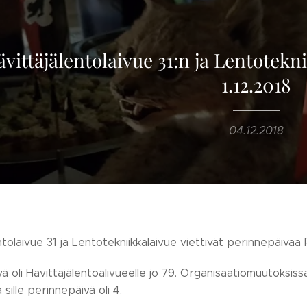
vittäjälentolaivue 31:n ja Lentotek
1.12.2018
04.12.2018
ntolaivue 31 ja Lentotekniikkalaivue viettivät perinnepäivää 
ä oli Hävittäjälentoalivueelle jo 79. Organisaatiomuutoksis
 sille perinnepäivä oli 4.