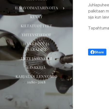
Juhlapuheen
ILMAVOIMATARINOITA
palkitaan m
KUVAT
sija kun lai
KILTATUOTTEET
Tapahtumaa
YHTEYSTIEDOT
HANKKEET JA
JULKAISUT
Share
LIITY JÄSENEKSI
LINKKEJÄ
KARJALAN LENNOSTO
1980-2018