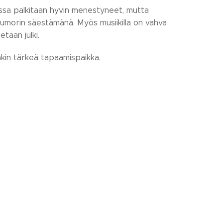
lassa palkitaan hyvin menestyneet, mutta
uumorin säestämänä. Myös musiikilla on vahva
etaan julki.
kin tärkeä tapaamispaikka.