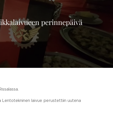
niikkalaivueen perinnepäivä
Rissalassa.
sa Lentotekninen laivue perustettiin uutena