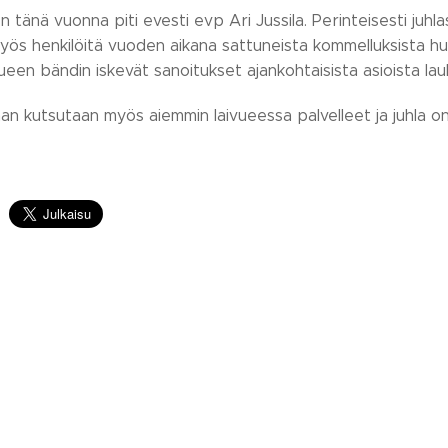
 tänä vuonna piti evesti evp Ari Jussila. Perinteisesti juh
yös henkilöitä vuoden aikana sattuneista kommelluksista h
vueen bändin iskevät sanoitukset ajankohtaisista asioista laul
n kutsutaan myös aiemmin laivueessa palvelleet ja juhla on