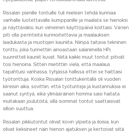
Rissalan pienille tontuille tuli mieleen tehdä kunniaa
vanhalle luotettavalle kumppanille ja maalata se hienoksi
ja näyttäväksi, kun viimeinen käyttöpäivä koittaisi. Värien
piti olla perinteitä kunnioitettavia ja maalauksen
laadukasta ja muotojen kauniita. Niinpä taitava tekninen
tonttu, joka tunnettiin ainoastaan salanimellä HPi,
suunnitteli kauniit kuvat. Niitä kaikki muut tontut pitivät
tosi hienoina. Sitten mietittiin vielä, että maalaus
tapahtuisi vanhassa, tyhjässä hallissa ettei se haittaisi
työtonttuja. Koska Rissalan tonttukentällä oli vuoden
kiireisin aika, sovittiin, että työtunteja ja kustannuksia ei
saanut syntyä, eikä ylimääräinen homma saisi haitata
muitakaan joulutöitä, sillä isommat tontut saattaisivat
silloin suuttua.
Rissalan pikkutontut olivat kovin ylpeitä ja iloisia, kun
olivat keksineet näin hienon ajatuksen ja kertoivat siitä