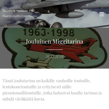
Perinteitä vuodesta 1980
stuksen
Maanpuolu
hyväksi
Jouluinen Miggitarina
18.12.2018
Tämä joulutarina on kaikille vanhoille tontuille,
lentokonetontuille ja erityisesti niille
pienoismallitontuille, jotka halusivat kuulla tarinan ja
nähdä värikkäitä kuvia.