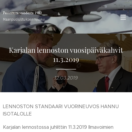
Perinteitä vuodesta 1980
stuksen
Maanpuolu
hyväksi
Karjalan lennoston vuosipäiväkahvit
11.3.2019
12.03.2019
LENNOSTON STANDAARI VUORINEUVOS HANNU
ISOTALOLLE
Karjalan lennostossa juhlittiin 11.3.2019 Ilmavoimien