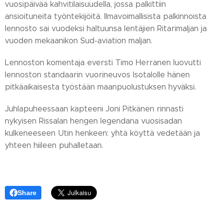
vuosipäivää kahvitilaisuudella, jossa palkittiin
ansioituneita työntekijöitä. Ilmavoimallisista palkinnoista
lennosto sai vuodeksi haltuunsa lentäjien Ritarimaljan ja
vuoden mekaanikon Sud-aviation maljan.
Lennoston komentaja eversti Timo Herranen luovutti
lennoston standaarin vuorineuvos Isotalolle hänen
pitkäaikaisesta työstään maanpuolustuksen hyväksi.
Juhlapuheessaan kapteeni Joni Pitkänen rinnasti
nykyisen Rissalan hengen legendana vuosisadan
kulkeneeseen Utin henkeen: yhtä köyttä vedetään ja
yhteen hiileen puhalletaan.
Share