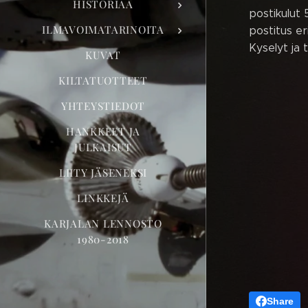
HISTORIAA
postikulut 
ILMAVOIMATARINOITA
postitus er
Kyselyt ja 
KUVAT
KILTATUOTTEET
YHTEYSTIEDOT
HANKKEET JA
JULKAISUT
LIITY JÄSENEKSI
LINKKEJÄ
KARJALAN LENNOSTO
1980-2018
Share