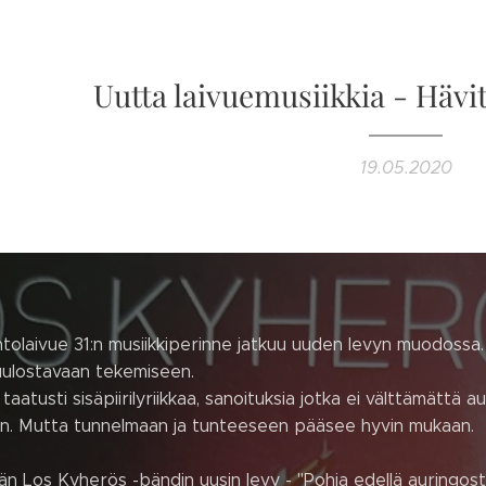
Uutta laivuemusiikkia - Hävit
19.05.2020
ntolaivue 31:n musiikkiperinne jatkuu uuden levyn muodossa. 
kuulostavaan tekemiseen.
taatusti sisäpiirilyriikkaa, sanoituksia jotka ei välttämättä 
kin. Mutta tunnelmaan ja tunteeseen pääsee hyvin mukaan.
än Los Kyherös -bändin uusin levy - "Pohja edellä auringos