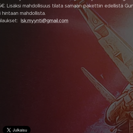
5€. Lisäksi mahdollisuus tilata samaan pakettiin edellistä G
i hintaan mahdollista.
tilaukset:
lsk.myynti@gmail.com