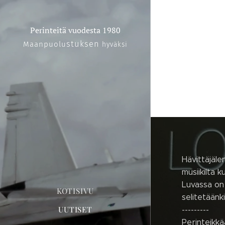
Perinteitä vuodesta 1980
stuksen
Maanpuolu
hyväksi
Hävittäjäle
musiikilta 
Luvassa on 
KOTISIVU
selitetään
UUTISET
---------
Perinteikkä