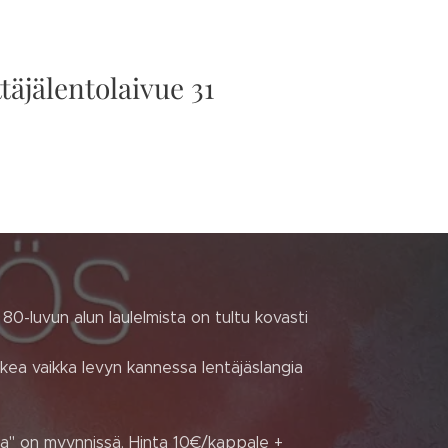
täjälentolaivue 31
80-luvun alun laulelmista on tultu kovasti
aukea vaikka levyn kannessa lentäjäslangia
ta" on myynnissä. Hinta 10€/kappale +