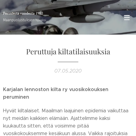
Perinteitä vuodesta 1980
stuksen
Maanpuolu
hyväksi
Peruttuja kiltatilaisuuksia
07.05.2020
Karjalan lennoston kilta ry vuosikokouksen
peruminen
Hyvät kiltalaiset. Maailman laajuinen epidemia vaikuttaa
nyt meidän kaikkien elämään. Ajattelimme kaksi
kuukautta sitten, että voisimme pitää
vuosikokouksemme kesäkuun alussa. Vaikka rajoituksia