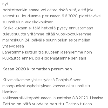
nyt
poistetaankin emme voi ottaa riskiä siitä, että joku
sairastuu. Joudumme perumaan 6.6.2020 pidettäväksi
suunnitellun vuosikokouksen.
Koska kukaan ei tällä hetkellä pysty ennustamaan
tulevaisuutta yritämme pitää vuosikokouksemme
marraskuun 24. päivälle suunnitellun esitelmäillan
yhteydessä.
Lähetämme kutsun tilaisuuteen jäsenillemme noin
kuukautta ennen, jos epidemiatilanne sen sallii.
Kesän 2020 kiltamatkan peruminen
Kiltamatkamme yhteistyössä Pohjois-Savon
maanpuolustusyhdistyksen kanssa oli suunniteltu
Haminan
sotilasmusiikkitapahtumaan lauantaina 8.8.2020. Hamina
Tattoo on tältä vuodelta peruttu. Tattoo tullaan