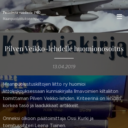
Perinteitä vuodesta 1980
stuksen
Maanpuolu
hyväksi
Pilven Veikko-lehdelle huomionosoitus
13.04.2019
Maanpuolustuskiltojen liitto ry huomioi
liittokokouksessaan kunniakirjalla Ilmavoimien kiltaliiton
toimittaman Pilven Veikko-lehden. Kriteerinä on lehden
korkea taso ja laadukkaat artikkelit.
Onneksi olkoon päätoimittaja Ossi Kurki ja
toimitussihteri Leena Tiainen.