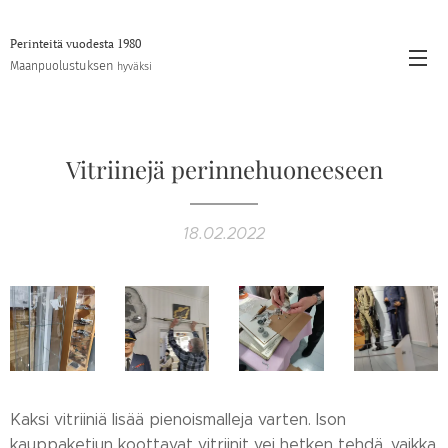
Perinteitä vuodesta 1980
stuksen
Maanpuolu
hyväksi
Vitriinejä perinnehuoneeseen
18.02.2022
Kaksi vitriiniä lisää pienoismalleja varten. Ison
kauppaketjun koottavat vitriinit vei hetken tehdä, vaikka